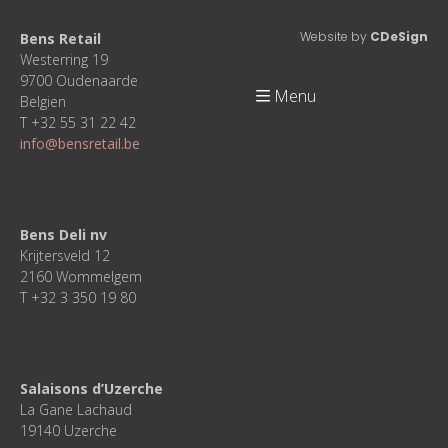
Website by
CDeSign
Bens Retail
Westerring 19
9700 Oudenaarde
Menu
Belgien
T +32 55 31 22 42
info@bensretail.be
Bens Deli nv
Krijtersveld 12
2160 Wommelgem
T +32 3 350 19 80
Salaisons d’Uzerche
La Gane Lachaud
19140 Uzerche