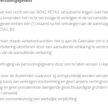
 persoonsgegevens
u over een recht om van BENS RETAIL uitsluitsel te krijgen over 
bovendien het recht om inzage te verkrijgen in de verzamelde
g geven binnen één (1) maand na het ontvangen van de aanvraa
ETAIL.BE.
nen steeds verbeterd worden. Het is aan de Gebruiker om in d
erbetering uitoefenen door een aanvullende verklaring te vers
van de aanvullende verklaring.
ertraging uw persoonsgegevens door ons te laten wissen. U kan
 voor de doeleinden waarvoor zij oorspronkelijk werden verzam
basis van verkregen toestemming en geen andere rechtsgrond
g en geen prevalerende dwingende gerechtvaardigde gronden v
 verwerkt;
overeenkomstig een wettelijke verplichting.