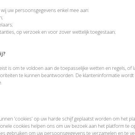
n wij uw persoonsgegevens enkel mee aan:
n;
laars;
stanties, op verzoek en voor zover wettelijk toegestaan;
ij?
t is om te voldoen aan de toepasselijke wetten en regels, of la
toriteiten te kunnen beantwoorden. De klanteninformatie wordt 
e.
unnen 'cookies' op uw harde schijf geplaatst worden om het pl
ionele cookies helpen ons om uw bezoek aan het platform te op
kies gebruiken om uw persoonsgegevens te verzamelen en te ver