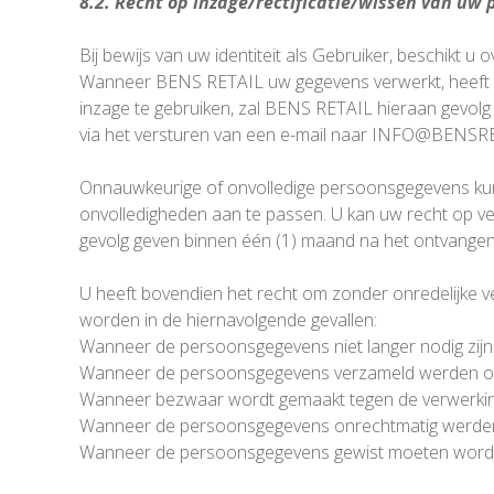
8.2. Recht op inzage/rectificatie/wissen van uw
Bij bewijs van uw identiteit als Gebruiker, beschikt 
Wanneer BENS RETAIL uw gegevens verwerkt, heeft u 
inzage te gebruiken, zal BENS RETAIL hieraan gevol
via het versturen van een e-mail naar INFO@BENSR
Onnauwkeurige of onvolledige persoonsgegevens kun
onvolledigheden aan te passen. U kan uw recht op v
gevolg geven binnen één (1) maand na het ontvangen 
U heeft bovendien het recht om zonder onredelijke v
worden in de hiernavolgende gevallen:
Wanneer de persoonsgegevens niet langer nodig zijn
Wanneer de persoonsgegevens verzameld werden op 
Wanneer bezwaar wordt gemaakt tegen de verwerkin
Wanneer de persoonsgegevens onrechtmatig werden
Wanneer de persoonsgegevens gewist moeten worden 