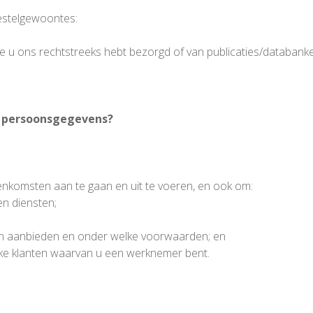
bestelgewoontes:
ie u ons rechtstreeks hebt bezorgd of van publicaties/databanke
w persoonsgegevens?
komsten aan te gaan en uit te voeren, en ook om:
en diensten;
nen aanbieden en onder welke voorwaarden; en
jke klanten waarvan u een werknemer bent.