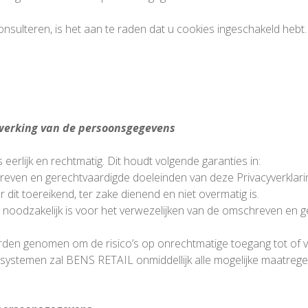
nsulteren, is het aan te raden dat u cookies ingeschakeld hebt
rwerking van de persoonsgegevens
lijk en rechtmatig. Dit houdt volgende garanties in:
en en gerechtvaardigde doeleinden van deze Privacyverklarin
it toereikend, ter zake dienend en niet overmatig is.
odzakelijk is voor het verwezelijken van de omschreven en ger
rden genomen om de risico’s op onrechtmatige toegang tot of
icasystemen zal BENS RETAIL onmiddellijk alle mogelijke maatr