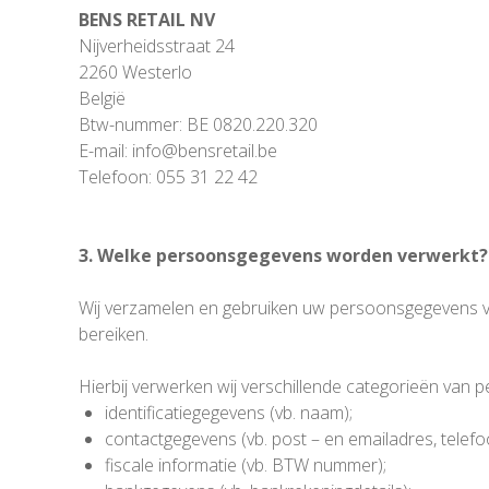
BENS RETAIL NV
Nijverheidsstraat 24
2260 Westerlo
België
Btw-nummer: BE 0820.220.320
E-mail: info@bensretail.be
Telefoon: 055 31 22 42
3. Welke persoonsgegevens worden verwerkt?
Wij verzamelen en gebruiken uw persoonsgegevens vo
bereiken.
Hierbij verwerken wij verschillende categorieën van 
identificatiegegevens (vb. naam);
contactgegevens (vb. post – en emailadres, tele
fiscale informatie (vb. BTW nummer);