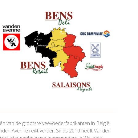
én van de grootste veevoederfabrikanten in België.
den Avenne reikt verder. Sinds 2010 heeft Vanden
productie-eenheid van mengvoeders in Wallonië.