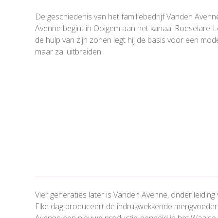
De geschiedenis van het familiebedrijf Vanden Aven
Avenne begint in Ooigem aan het kanaal Roeselare-L
de hulp van zijn zonen legt hij de basis voor een mo
maar zal uitbreiden.
Vier generaties later is Vanden Avenne, onder leidin
Elke dag produceert de indrukwekkende mengvoederfa
Avenne een nieuwe productie-eenheid in het Waalse F