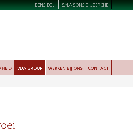
BENS DELI
SALAISONS D'UZERCHE
MHEID
VDA GROUP
WERKEN BIJ ONS
CONTACT
roei