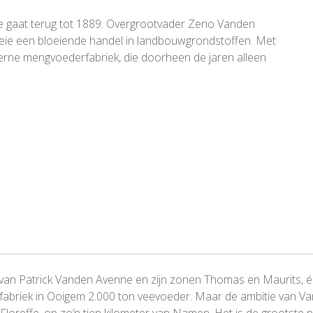
ne gaat terug tot 1889. Overgrootvader Zeno Vanden
eie een bloeiende handel in landbouwgrondstoffen. Met
derne mengvoederfabriek, die doorheen de jaren alleen
g van Patrick Vanden Avenne en zijn zonen Thomas en Maurits, é
briek in Ooigem 2.000 ton veevoeder. Maar de ambitie van Van
loreffe, op zo’n tien kilometer van Namen. Het is de grootste 