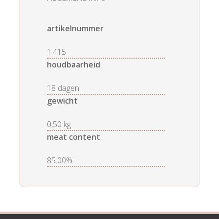
artikelnummer
1.415
houdbaarheid
18 dagen
gewicht
0,50 kg
meat content
85.00%