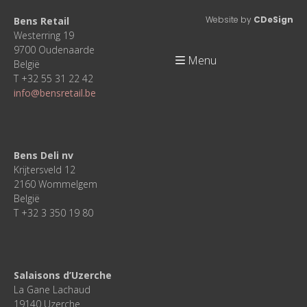
Website by
CDeSign
Bens Retail
Westerring 19
9700 Oudenaarde
Menu
België
T +32 55 31 22 42
info@bensretail.be
Bens Deli nv
Krijtersveld 12
2160 Wommelgem
België
T +32 3 350 19 80
Salaisons d’Uzerche
La Gane Lachaud
19140 Uzerche